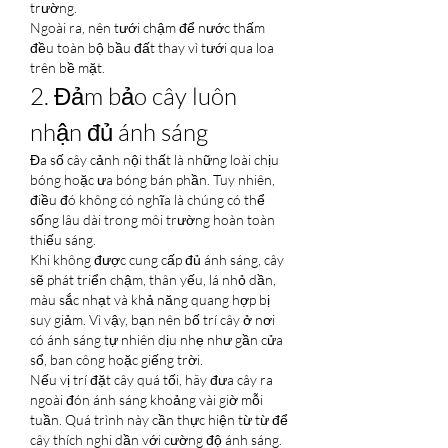
trường.
Ngoài ra, nên tưới chậm để nước thấm 
đều toàn bộ bầu đất thay vì tưới qua loa 
trên bề mặt.
2. Đảm bảo cây luôn 
nhận đủ ánh sáng
Đa số cây cảnh nội thất là những loài chịu 
bóng hoặc ưa bóng bán phần. Tuy nhiên, 
điều đó không có nghĩa là chúng có thể 
sống lâu dài trong môi trường hoàn toàn 
thiếu sáng.
Khi không được cung cấp đủ ánh sáng, cây 
sẽ phát triển chậm, thân yếu, lá nhỏ dần, 
màu sắc nhạt và khả năng quang hợp bị 
suy giảm. Vì vậy, bạn nên bố trí cây ở nơi 
có ánh sáng tự nhiên dịu nhẹ như gần cửa 
sổ, ban công hoặc giếng trời.
Nếu vị trí đặt cây quá tối, hãy đưa cây ra 
ngoài đón ánh sáng khoảng vài giờ mỗi 
tuần. Quá trình này cần thực hiện từ từ để 
cây thích nghi dần với cường độ ánh sáng. 