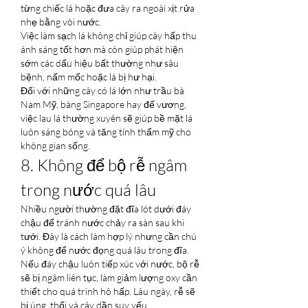
từng chiếc lá hoặc đưa cây ra ngoài xịt rửa 
nhẹ bằng vòi nước.
Việc làm sạch lá không chỉ giúp cây hấp thu 
ánh sáng tốt hơn mà còn giúp phát hiện 
sớm các dấu hiệu bất thường như sâu 
bệnh, nấm mốc hoặc lá bị hư hại.
Đối với những cây có lá lớn như trầu bà 
Nam Mỹ, bàng Singapore hay đế vương, 
việc lau lá thường xuyên sẽ giúp bề mặt lá 
luôn sáng bóng và tăng tính thẩm mỹ cho 
không gian sống.
8. Không để bộ rễ ngâm 
trong nước quá lâu
Nhiều người thường đặt đĩa lót dưới đáy 
chậu để tránh nước chảy ra sàn sau khi 
tưới. Đây là cách làm hợp lý nhưng cần chú 
ý không để nước đọng quá lâu trong đĩa.
Nếu đáy chậu luôn tiếp xúc với nước, bộ rễ 
sẽ bị ngâm liên tục, làm giảm lượng oxy cần 
thiết cho quá trình hô hấp. Lâu ngày, rễ sẽ 
bị úng, thối và cây dần suy yếu.