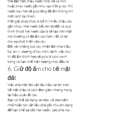
thể đặt một chậu nước nhỏ, bể cá mini 
hoặc khay nước gần khu vực trồng cây. Khi 
nước bay hơi sẽ giúp tăng độ ẩm không khí 
một cách tự nhiên.
Một giải pháp khác là bố trí nhiều chậu cây 
gần nhau. Hơi nước bốc lên từ đất và quá 
trình thoát hơi nước của lá sẽ tạo nên một 
môi trường có độ ẩm cao hơn, rất có lợi 
cho sự phát triển của cây.
Đối với những loài cây nhiệt đới như trầu 
bà, lan ý, dương xỉ hay môn cảnh, việc duy 
trì độ ẩm thích hợp sẽ giúp lá luôn xanh 
bóng và hạn chế hiện tượng cháy đầu lá.
6. Giữ độ ẩm cho bề mặt 
đất
Việc phủ một lớp vật liệu hữu cơ lên trên 
bề mặt chậu là cách đơn giản nhưng mang 
lại hiệu quả rất cao.
Bạn có thể sử dụng xơ dừa, vỏ dừa băm 
nhỏ hoặc các vật liệu phủ gốc chuyên dụng 
để hạn chế sự bốc hơi nước. Lớp phủ này 