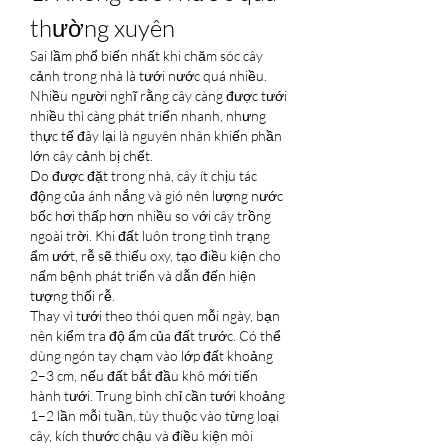
thường xuyên
Sai lầm phổ biến nhất khi chăm sóc cây 
cảnh trong nhà là tưới nước quá nhiều. 
Nhiều người nghĩ rằng cây càng được tưới 
nhiều thì càng phát triển nhanh, nhưng 
thực tế đây lại là nguyên nhân khiến phần 
lớn cây cảnh bị chết.
Do được đặt trong nhà, cây ít chịu tác 
động của ánh nắng và gió nên lượng nước 
bốc hơi thấp hơn nhiều so với cây trồng 
ngoài trời. Khi đất luôn trong tình trạng 
ẩm ướt, rễ sẽ thiếu oxy, tạo điều kiện cho 
nấm bệnh phát triển và dẫn đến hiện 
tượng thối rễ.
Thay vì tưới theo thói quen mỗi ngày, bạn 
nên kiểm tra độ ẩm của đất trước. Có thể 
dùng ngón tay chạm vào lớp đất khoảng 
2–3 cm, nếu đất bắt đầu khô mới tiến 
hành tưới. Trung bình chỉ cần tưới khoảng 
1–2 lần mỗi tuần, tùy thuộc vào từng loại 
cây, kích thước chậu và điều kiện môi 