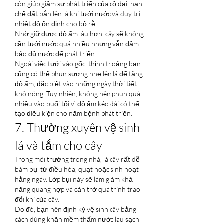
còn giúp giảm sự phát triển của cỏ dại, hạn 
chế đất bắn lên lá khi tưới nước và duy trì 
nhiệt độ ổn định cho bộ rễ.
Nhờ giữ được độ ẩm lâu hơn, cây sẽ không 
cần tưới nước quá nhiều nhưng vẫn đảm 
bảo đủ nước để phát triển.
Ngoài việc tưới vào gốc, thỉnh thoảng bạn 
cũng có thể phun sương nhẹ lên lá để tăng 
độ ẩm, đặc biệt vào những ngày thời tiết 
khô nóng. Tuy nhiên, không nên phun quá 
nhiều vào buổi tối vì độ ẩm kéo dài có thể 
tạo điều kiện cho nấm bệnh phát triển.
7. Thường xuyên vệ sinh 
lá và tắm cho cây
Trong môi trường trong nhà, lá cây rất dễ 
bám bụi từ điều hòa, quạt hoặc sinh hoạt 
hằng ngày. Lớp bụi này sẽ làm giảm khả 
năng quang hợp và cản trở quá trình trao 
đổi khí của cây.
Do đó, bạn nên định kỳ vệ sinh cây bằng 
cách dùng khăn mềm thấm nước lau sạch 