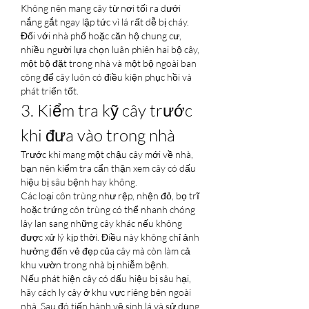
Không nên mang cây từ nơi tối ra dưới 
nắng gắt ngay lập tức vì lá rất dễ bị cháy.
Đối với nhà phố hoặc căn hộ chung cư, 
nhiều người lựa chọn luân phiên hai bộ cây, 
một bộ đặt trong nhà và một bộ ngoài ban 
công để cây luôn có điều kiện phục hồi và 
phát triển tốt.
3. Kiểm tra kỹ cây trước 
khi đưa vào trong nhà
Trước khi mang một chậu cây mới về nhà, 
bạn nên kiểm tra cẩn thận xem cây có dấu 
hiệu bị sâu bệnh hay không.
Các loại côn trùng như rệp, nhện đỏ, bọ trĩ 
hoặc trứng côn trùng có thể nhanh chóng 
lây lan sang những cây khác nếu không 
được xử lý kịp thời. Điều này không chỉ ảnh 
hưởng đến vẻ đẹp của cây mà còn làm cả 
khu vườn trong nhà bị nhiễm bệnh.
Nếu phát hiện cây có dấu hiệu bị sâu hại, 
hãy cách ly cây ở khu vực riêng bên ngoài 
nhà. Sau đó tiến hành vệ sinh lá và sử dụng 