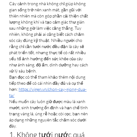
Cây cảnh trong nhà không chỉ giúp không 
gian sống trở nên xanh mát, gần gũi với 
thiên nhiên mà còn góp phần cải thiện chất 
lượng không khí và tạo cảm giác thư giãn 
sau những giờ làm việc căng thẳng. Tuy 
nhiên, không phải ai cũng biết cách chăm 
sóc cây đúng kỹ thuật. Nhiều người cho 
rằng chỉ cần tưới nước đều đặn là cây sẽ 
phát triển tốt, nhưng thực tế có rất nhiều 
yếu tố ảnh hưởng đến sức khỏe của cây 
như ánh sáng, độ ẩm, dinh dưỡng hay cách 
xử lý sâu bệnh.
Bạn đọc có thể tham khảo thêm nội dung 
tiếp theo để có cái nhìn đầy đủ và cụ thể 
hơn: 
https://vigen.vn/chon-cay-giong-dua-
ta/
Nếu muốn cây luôn giữ được màu lá xanh 
mướt, sinh trưởng ổn định và hạn chế tình 
trạng vàng lá, úng rễ hoặc còi cọc, bạn nên 
áp dụng những nguyên tắc chăm sóc dưới 
đây.
1. Không tưới nước quá 