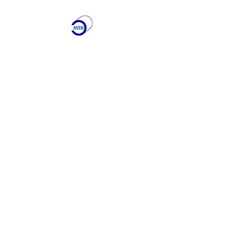
ООО "Научно-
производственная
Компания
"ЭТАЛОН"
Лаборатория по
контролю качества
сварочных работ и
учебный центр
Получите именно то, что
вам нужно