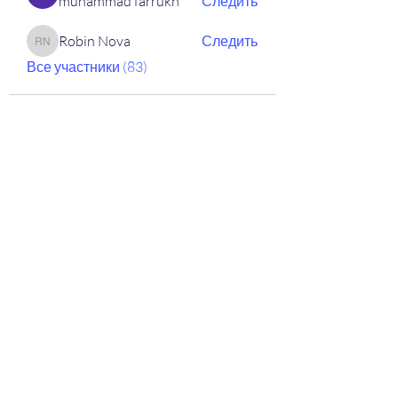
muhammad farrukh
Следить
Robin Nova
Следить
Robin Nova
Все участники (83)
ООО "Научно-
производственная Компания
"ЭТАЛОН"
Лаборатория по контролю
качества сварочных работ и
учебный центр
ooonpketalon@yandex.ru