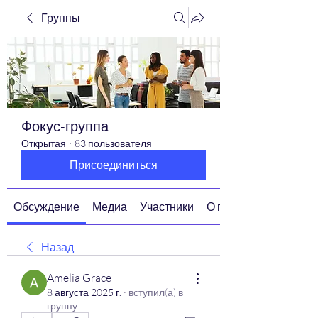
Группы
Фокус-группа
Открытая
·
83 пользователя
Присоединиться
Обсуждение
Медиа
Участники
О группе
Назад
Amelia Grace
8 августа 2025 г.
·
вступил(а) в
группу.