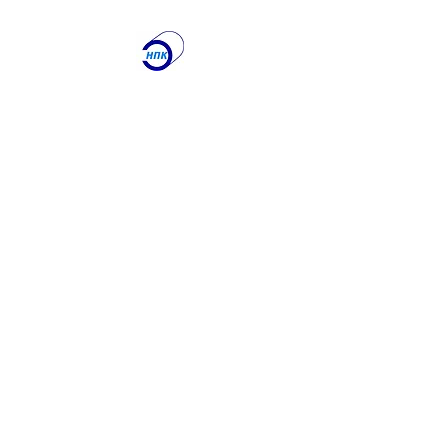
ООО "Научно-
производственная
Компания
"ЭТАЛОН"
Лаборатория по
контролю качества
сварочных работ и
учебный центр
Получите именно то, что
вам нужно