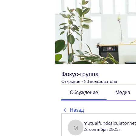
Фокус-группа
Открытая
·
83 пользователя
Обсуждение
Медиа
Назад
mutualfundcalculator.ne
26 сентября 2023 г.
mutualfundcalculator.net