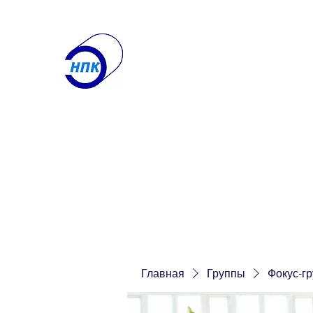
ООО "Научно-производ
Лаборатория по контролю
Получите именно то, что вам нужн
Главная
О компании
Контакты
Услуги
Еще
Главная
Группы
Фокус-г