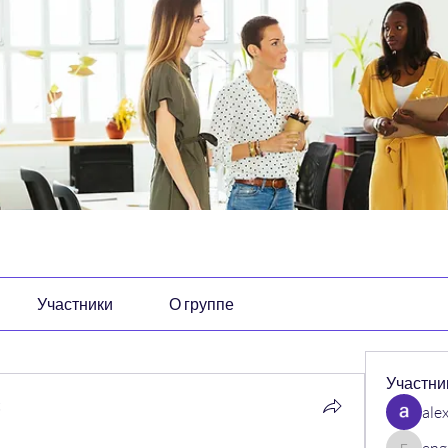
Участники
О группе
Участни
t
ale