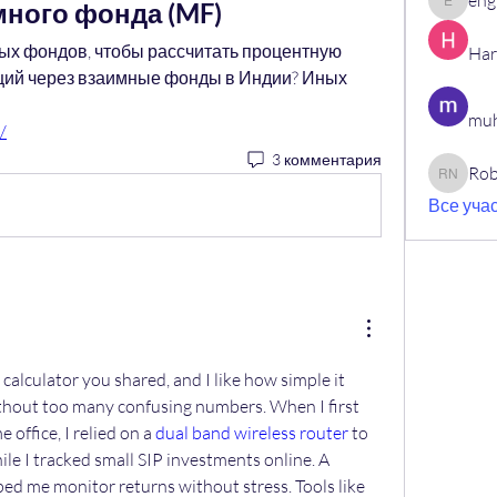
eng
много фонда (MF)
engine.
ых фондов, чтобы рассчитать процентную 
Har
ций через взаимные фонды в Индии? Иных 
muh
/
3 комментария
Rob
Robin N
Все учас
calculator you shared, and I like how simple it 
hout too many confusing numbers. When I first 
office, I relied on a 
dual band wireless router
 to 
le I tracked small SIP investments online. A 
ed me monitor returns without stress. Tools like 