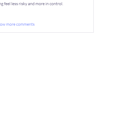
g feel less risky and more in control.
how more comments
"Научно-производственная Компания "Э
я по контролю качества сварочных работ и 
ooonpketalon@yandex.ru
+7-908-754-88-62; (8-831-45) 9-40-
58
607650, Нижегородская область,