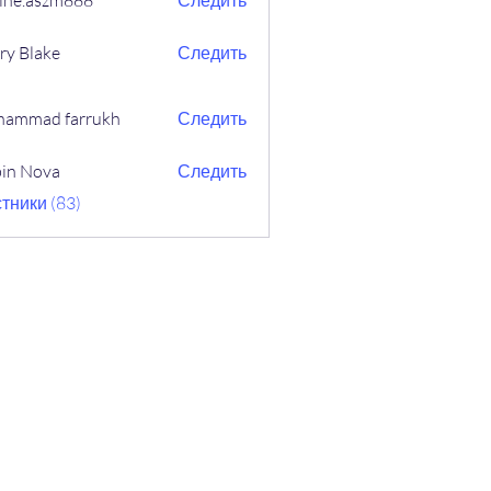
ine.aszm888
Следить
aszm888
ry Blake
Следить
ammad farrukh
Следить
in Nova
Следить
ova
тники (83)