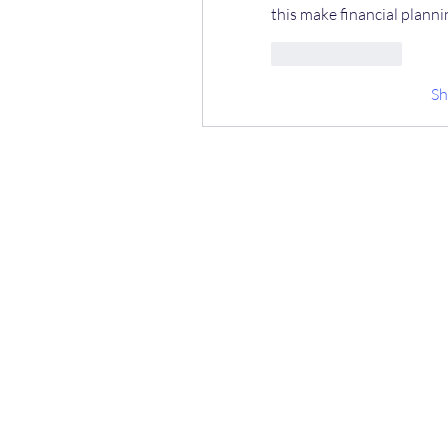
this make financial plannin
Like
Reply
S
ООО 
Лаборатори