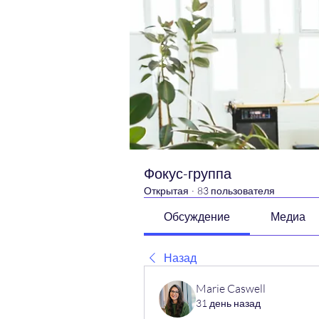
Фокус-группа
Открытая
·
83 пользователя
Обсуждение
Медиа
Назад
Marie Caswell
31 день назад