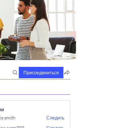
Присоединиться
ки
xis smith
Следить