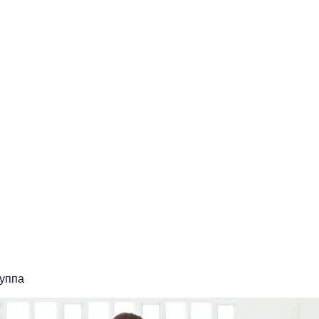
ственная Компания "ЭТАЛОН"
 качества сварочных работ и учебный центр
о
ooonpketalon@yandex.ru
руппа