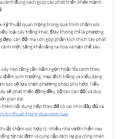
a cành đúng cách giúp cây phát triển khỏe mạnh, 
ả
ai kỹ thuật quan trọng trong quá trình chăm sóc 
hiều loại cây trồng khác. Đây không chỉ là phương 
g đẹp, cân đối mà còn góp phần kích thích cây phát 
 cành mới, tăng khả năng ra hoa và hạn chế sâu 
i cây nào cũng cần bấm ngọn hoặc tỉa cành theo 
c điểm sinh trưởng, mục đích trồng và kiểu dáng 
 sóc sẽ lựa chọn phương pháp phù hợp. Nếu 
ây sẽ phát triển đồng đều, bộ tán cân đối và duy 
hời gian dài.
thêm nội dung tiếp theo để có cái nhìn đầy đủ và 
.vn/ky-thuat-trong-dua-xiem-lua/
thuật chăm sóc hợp lý, nhiều nhà vườn hiện nay 
iống từ các đơn vị cung cấp dịch vụ gia công nhân 