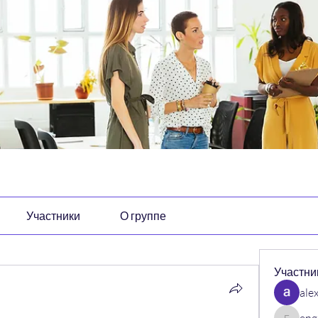
Участники
О группе
Участни
ale