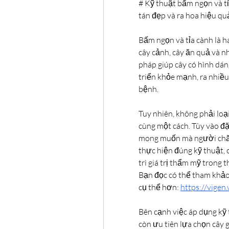
# Kỹ thuật bấm ngọn và tỉ
tán đẹp và ra hoa hiệu qu
Bấm ngọn và tỉa cành là h
cây cảnh, cây ăn quả và n
pháp giúp cây có hình dán
triển khỏe mạnh, ra nhiều
bệnh.
Tuy nhiên, không phải loạ
cùng một cách. Tùy vào đặ
mong muốn mà người chăm
thực hiện đúng kỹ thuật, c
trì giá trị thẩm mỹ trong t
Bạn đọc có thể tham khảo 
cụ thể hơn: 
https://vigen
Bên cạnh việc áp dụng kỹ 
còn ưu tiên lựa chọn cây g