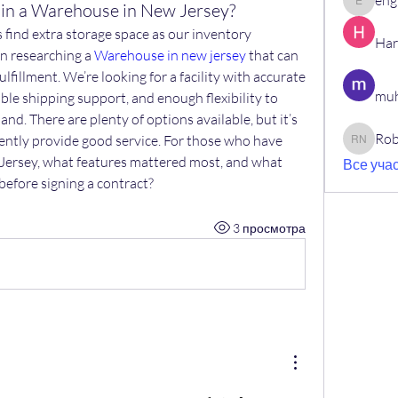
eng
 in a Warehouse in New Jersey?
engine.
 find extra storage space as our inventory 
Har
n researching a 
Warehouse in new jersey
 that can 
fillment. We’re looking for a facility with accurate 
muh
 shipping support, and enough flexibility to 
d. There are plenty of options available, but it’s 
Rob
ntly provide good service. For those who have 
Robin N
Jersey, what features mattered most, and what 
Все учас
fore signing a contract?
3 просмотра