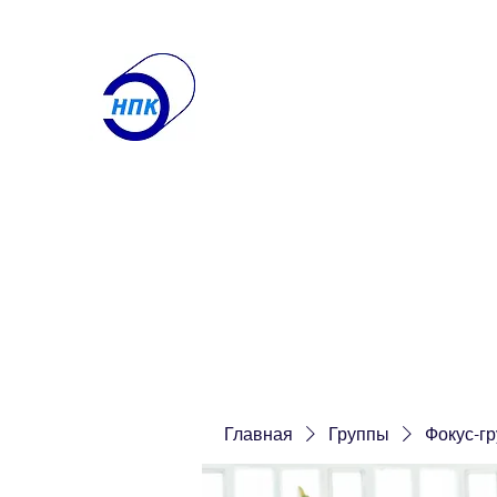
ООО "Научно-производ
Лаборатория по контролю
Получите именно то, что вам нужн
Главная
О компании
Контакты
Услуги
Еще
Главная
Группы
Фокус-г