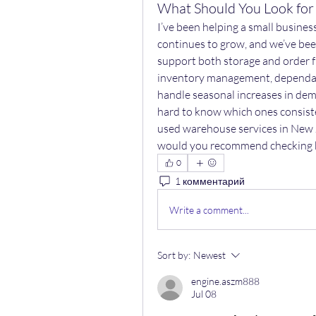
What Should You Look for
I’ve been helping a small business
continues to grow, and we’ve bee
support both storage and order ful
inventory management, dependable
handle seasonal increases in deman
hard to know which ones consiste
used warehouse services in New 
would you recommend checking be
0
1 комментарий
Write a comment...
Sort by:
Newest
engine.aszm888
Jul 08