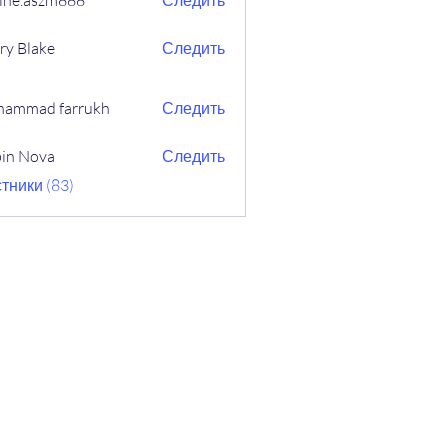
ine.aszm888
Следить
aszm888
ry Blake
Следить
ammad farrukh
Следить
in Nova
Следить
ova
тники (83)