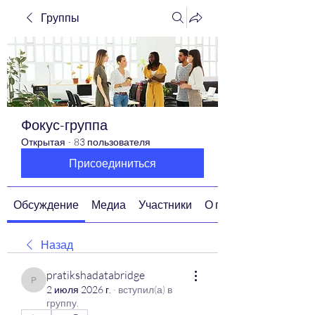
Группы
Фокус-группа
Открытая
·
83 пользователя
Присоединиться
Обсуждение
Медиа
Участники
О группе
Назад
pratikshadatabridge
pratikshadatabridge
2 июля 2026 г.
·
вступил(а) в
группу.