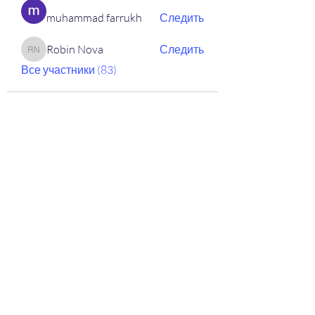
muhammad farrukh
Следить
Robin Nova
Следить
Robin Nova
Все участники (83)
ООО "Научно-
производственная Компания
"ЭТАЛОН"
Лаборатория по контролю
качества сварочных работ и
учебный центр