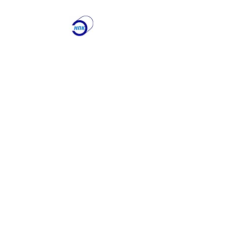
ООО "Научно-
производственная
Компания
"ЭТАЛОН"
Лаборатория по
контролю качества
сварочных работ и
учебный центр
Получите именно то, что
вам нужно