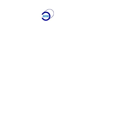
ООО "Научно-
производственная
Компания
"ЭТАЛОН"
Лаборатория по
контролю качества
сварочных работ и
учебный центр
Получите именно то, что
вам нужно