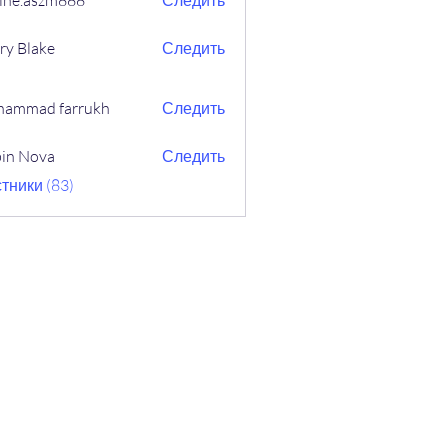
ine.aszm888
Следить
aszm888
ry Blake
Следить
ammad farrukh
Следить
in Nova
Следить
ova
тники (83)