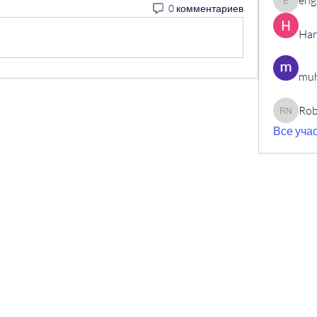
eng
0 комментариев
engine.
Har
muh
Rob
Robin N
Все учас