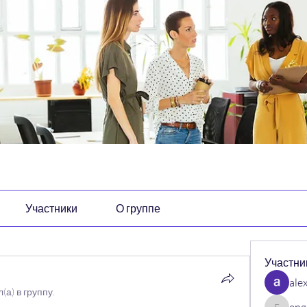
Участники
О группе
Участни
ale
(а) в группу.