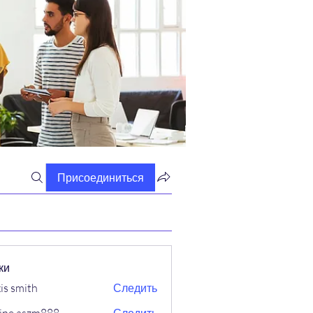
Присоединиться
ки
xis smith
Следить