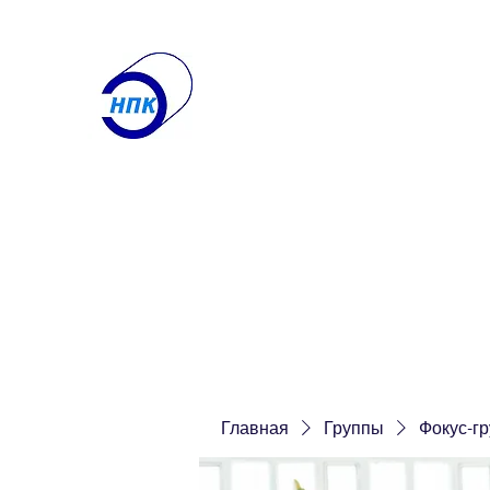
ООО "Научно-производ
Лаборатория по контролю
Получите именно то, что вам нужн
Главная
О компании
Контакты
Услуги
Еще
Главная
Группы
Фокус-г