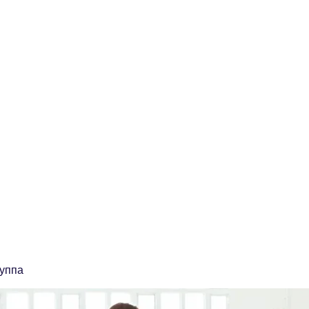
ственная Компания "ЭТАЛОН"
 качества сварочных работ и учебный центр
о
ooonpketalon@yandex.ru
руппа