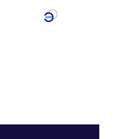
ООО "Научно-
производственная
Компания
"ЭТАЛОН"
Лаборатория по
контролю качества
сварочных работ и
учебный центр
Получите именно то, что
вам нужно