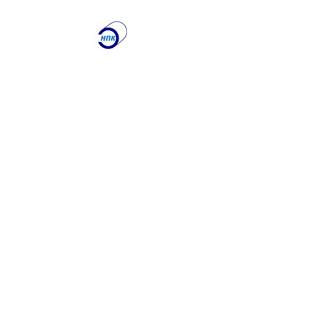
ООО "Научно-
производственная
Компания
"ЭТАЛОН"
Лаборатория по
контролю качества
сварочных работ и
учебный центр
Получите именно то, что
вам нужно