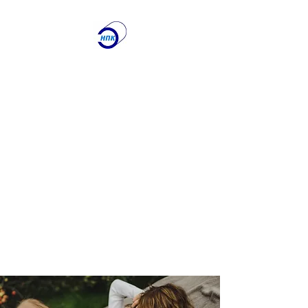
ООО "Научно-
производственная
Компания
"ЭТАЛОН"
Лаборатория по
контролю качества
сварочных работ и
учебный центр
Получите именно то, что
вам нужно