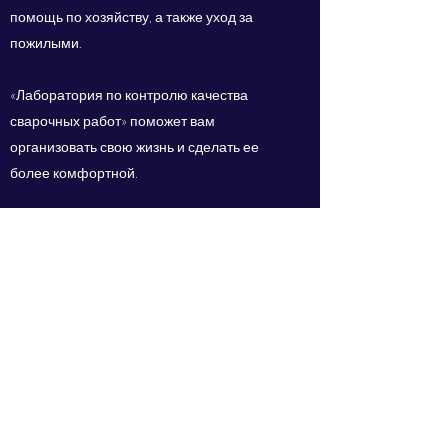
помощь по хозяйству, а также уход за
пожилыми.
«Лаборатория по контролю качества
сварочных работ» поможет вам
организовать свою жизнь и сделать ее
более комфортной.
ООО "Научно-
производственная Компания
"ЭТАЛОН"
Лаборатория по контролю
качества сварочных работ и
учебный центр